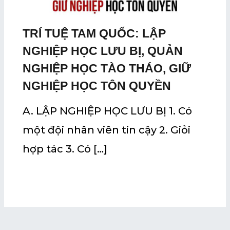
TRÍ TUỆ TAM QUỐC: LẬP
NGHIỆP HỌC LƯU BỊ, QUẢN
NGHIỆP HỌC TÀO THÁO, GIỮ
NGHIỆP HỌC TÔN QUYỀN
A. LẬP NGHIỆP HỌC LƯU BỊ 1. Có
một đội nhân viên tin cậy 2. Giỏi
hợp tác 3. Có […]