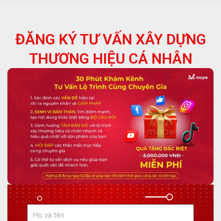
ĐĂNG KÝ TƯ VẤN XÂY DỰNG
THƯƠNG HIỆU CÁ NHÂN
H