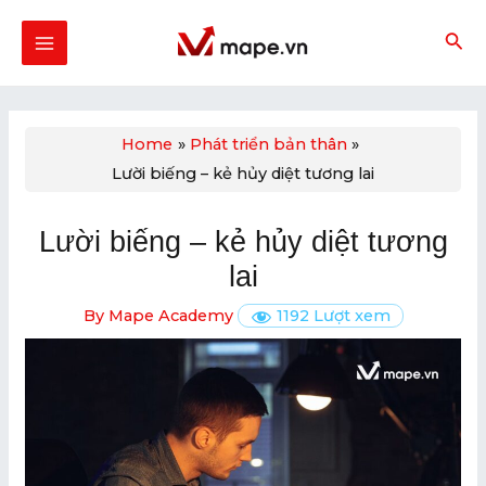
Skip
Post
MAIN
to
navigation
MENU
content
Home
Phát triển bản thân
Lười biếng – kẻ hủy diệt tương lai
U
GLE
Lười biếng – kẻ hủy diệt tương
U
lai
GLE
By
Mape Academy
1192 Lượt xem