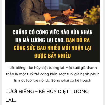
U
GLE
U
GLE
lười biếng - kẻ hủy diệt tương lai. Một tuổi già thanh
thản là một tuổi trẻ cống hiến. Một tuổi già hạnh phúc
là một tuổi trẻ nỗ lực. Sống phải có kế hoạch
LƯỜI BIẾNG – KẺ HỦY DIỆT TƯƠNG
LAI…