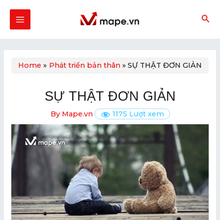
Skip
Post
MAIN
to
navigation
MENU
content
Home
Phát triển bản thân
SỰ THẬT ĐƠN GIẢN
U
SỰ THẬT ĐƠN GIẢN
GLE
By
Mape.vn
1175 Lượt xem
U
GLE