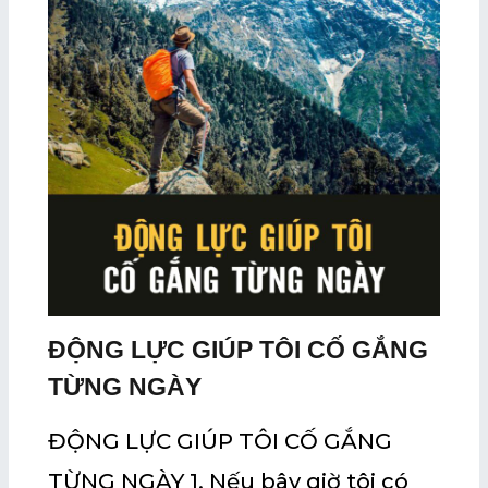
ĐỘNG LỰC GIÚP TÔI CỐ GẮNG
TỪNG NGÀY
ĐỘNG LỰC GIÚP TÔI CỐ GẮNG
TỪNG NGÀY 1. Nếu bây giờ tôi có