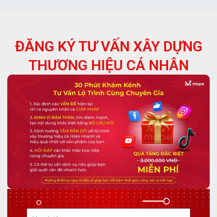
ĐĂNG KÝ TƯ VẤN XÂY DỰNG
THƯƠNG HIỆU CÁ NHÂN
H