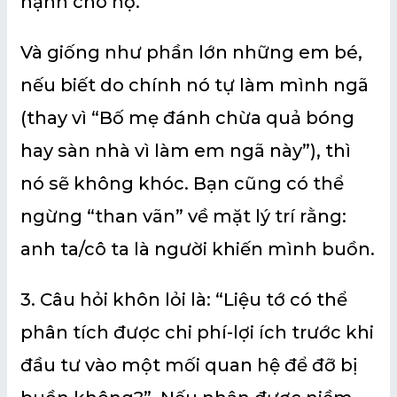
hạnh cho họ.
Và giống như phần lớn những em bé,
nếu biết do chính nó tự làm mình ngã
(thay vì “Bố mẹ đánh chừa quả bóng
hay sàn nhà vì làm em ngã này”), thì
nó sẽ không khóc. Bạn cũng có thể
ngừng “than vãn” về mặt lý trí rằng:
anh ta/cô ta là người khiến mình buồn.
3. Câu hỏi khôn lỏi là: “Liệu tớ có thể
phân tích được chi phí-lợi ích trước khi
đầu tư vào một mối quan hệ để đỡ bị