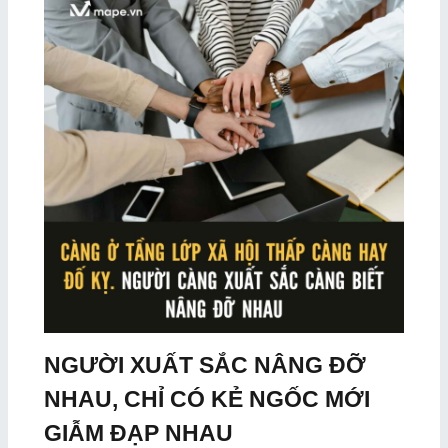
NGƯỜI XUẤT SẮC NÂNG ĐỠ
NHAU, CHỈ CÓ KẺ NGỐC MỚI
GIẪM ĐẠP NHAU