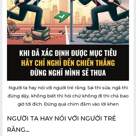
U
GLE
U
GLE
Người ta hay nói với người trẻ rằng. Sai thì sửa, ngã thì
đứng dậy, không biết thì hỏi chứ không đi thì chả bao
giờ tới đích. Đừng quá chìm đắm vào lời khen
NGƯỜI TA HAY NÓI VỚI NGƯỜI TRẺ
RẰNG…