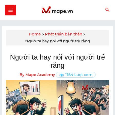
Skip
Post
MAIN
to
navigation
MENU
content
Home
Phát triển bản thân
Người ta hay nói với người trẻ rằng
U
GLE
Người ta hay nói với người trẻ
U
rằng
GLE
By
Mape Academy
1184 Lượt xem