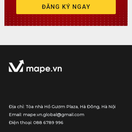
ĐĂNG KÝ NGAY
i
ệ
n
t
h
o
ạ
i
Địa chỉ: Tòa nhà Hồ Gươm Plaza, Hà Đông, Hà Nội
Email: mape.vn.global@gmail.com
Điện thoại: 088 6789 996