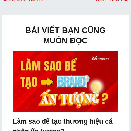
BÀI VIẾT BẠN CŨNG
MUỐN ĐỌC
Làm sao để tạo thương hiệu cá