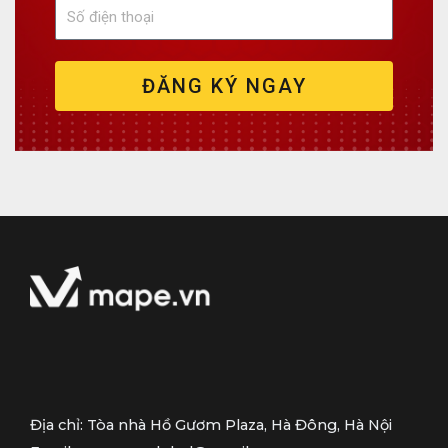
t
a
S
ê
i
ố
n
l
đ
ĐĂNG KÝ NGAY
i
ệ
n
t
h
o
ạ
i
Địa chỉ: Tòa nhà Hồ Gươm Plaza, Hà Đông, Hà Nội