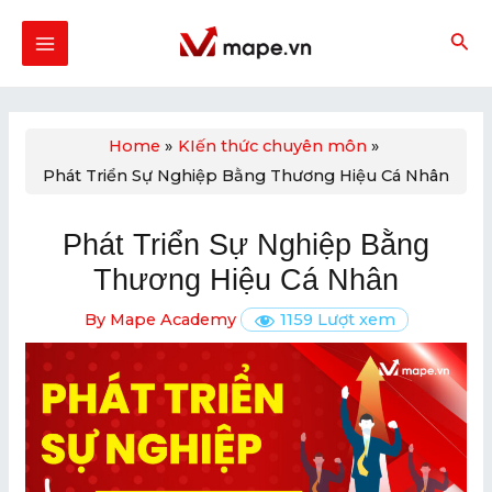
Skip
Post
MAIN
to
navigation
MENU
content
Home
KIến thức chuyên môn
Phát Triển Sự Nghiệp Bằng Thương Hiệu Cá Nhân
U
GLE
Phát Triển Sự Nghiệp Bằng
U
Thương Hiệu Cá Nhân
GLE
By
Mape Academy
1159 Lượt xem