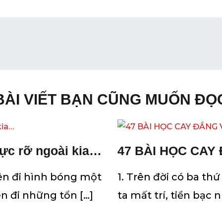
BÀI VIẾT BẠN CŨNG MUỐN ĐỌ
rực rỡ ngoài kia…
47 BÀI HỌC CAY
ên đi hình bóng một
1. Trên đời có ba t
n đi những tổn […]
ta mất trí, tiền bạc 