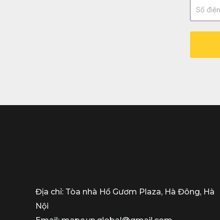
S
a
t
ố
i
ê
đ
l
n
i
ệ
n
t
h
o
ạ
i
Địa chỉ: Tòa nhà Hồ Gươm Plaza, Hà Đông, Hà
Nội