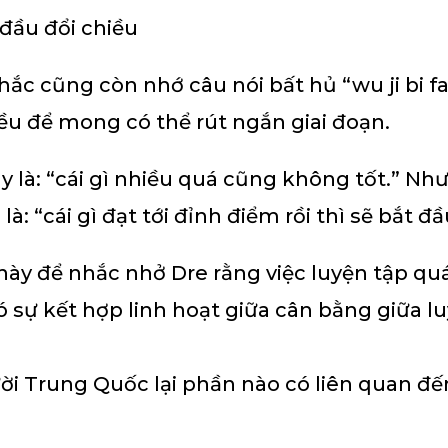
 đầu đổi chiều
hắc cũng còn nhớ câu nói bất hủ “wu ji bi 
iều để mong có thể rút ngắn giai đoạn.
ày là: “cái gì nhiều quá cũng không tốt.” N
là: “cái gì đạt tới đỉnh điểm rồi thì sẽ bắt đầ
ày để nhắc nhở Dre rằng việc luyện tập quá
 sự kết hợp linh hoạt giữa cân bằng giữa luy
ời Trung Quốc lại phần nào có liên quan đế