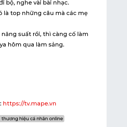
i bộ, nghe vài bài nhạc.
Đó là top những câu mà các mẹ
 năng suất rồi, thì càng cố làm
huya hôm qua làm sảng.
:
https://tv.mape.vn
 thương hiệu cá nhân online