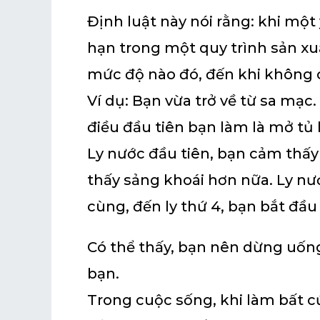
Định luật này nói rằng: khi mộ
hạn trong một quy trình sản xuấ
mức độ nào đó, đến khi không 
Ví dụ: Bạn vừa trở về từ sa mạ
điều đầu tiên bạn làm là mở tủ 
Ly nước đầu tiên, bạn cảm thấy đ
thấy sảng khoái hơn nữa. Ly nư
cùng, đến ly thứ 4, bạn bắt đầu
Có thể thấy, bạn nên dừng uống
bạn.
Trong cuộc sống, khi làm bất c