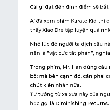
Cái gì đạt đến đỉnh điểm sẽ bắt
Ai đã xem phim Karate Kid thì c
thấy Xiao Dre tập luyện quá nh
Nhớ lúc đó người ta dịch câu n
nên là “vật cực tất phản”, nghĩa 
Trong phim, Mr. Han dùng câu n
bộ; mà bên cạnh đó, cần phải có
chút kiên nhẫn nữa.
Tư tưởng từ xa xưa này của ngư
học gọi là Diminishing Returns.