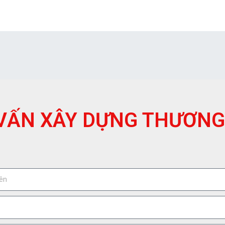
VẤN XÂY DỰNG THƯƠNG