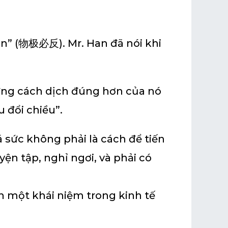
fan” (物极必反). Mr. Han đã nói khi
hưng cách dịch đúng hơn của nó
u đổi chiều”.
 sức không phải là cách để tiến
ện tập, nghỉ ngơi, và phải có
n một khái niệm trong kinh tế