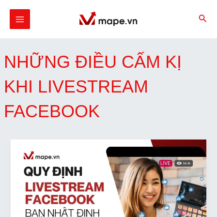
Skip
MAIN
to
MENU
content
NHỮNG ĐIỀU CẤM KỊ
U
KHI LIVESTREAM
GLE
FACEBOOK
U
GLE