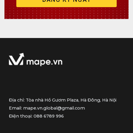
i
ệ
n
t
h
o
ạ
i
Địa chỉ: Tòa nhà Hồ Gươm Plaza, Hà Đông, Hà Nội
Email: mape.vn.global@gmail.com
Điện thoại: 088 6789 996