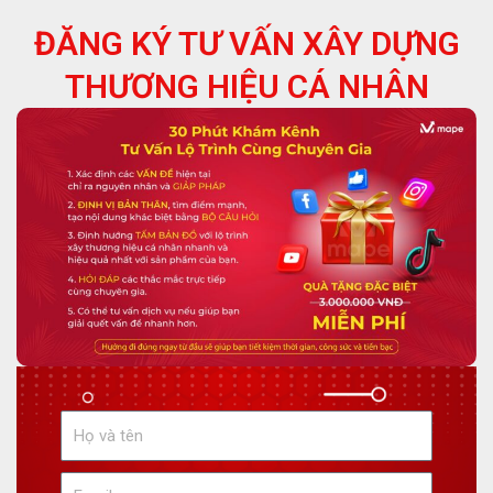
ĐĂNG KÝ TƯ VẤN XÂY DỰNG
THƯƠNG HIỆU CÁ NHÂN
H
ọ
v
E