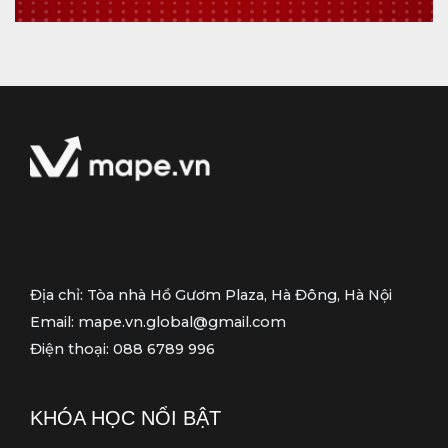
n
t
h
o
ạ
i
Địa chỉ: Tòa nhà Hồ Gươm Plaza, Hà Đông, Hà Nội
Email: mape.vn.global@gmail.com
Điện thoại: 088 6789 996
KHÓA HỌC NỔI BẬT