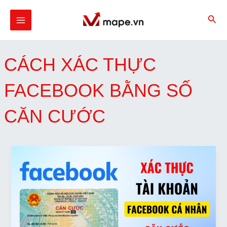
Skip
MAIN
to
MENU
content
CÁCH XÁC THỰC
U
FACEBOOK BẰNG SỐ
GLE
CĂN CƯỚC
U
GLE