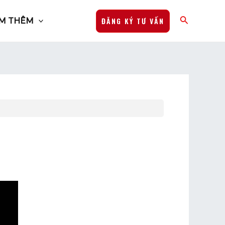
ĐĂNG KÝ TƯ VẤN
M THÊM