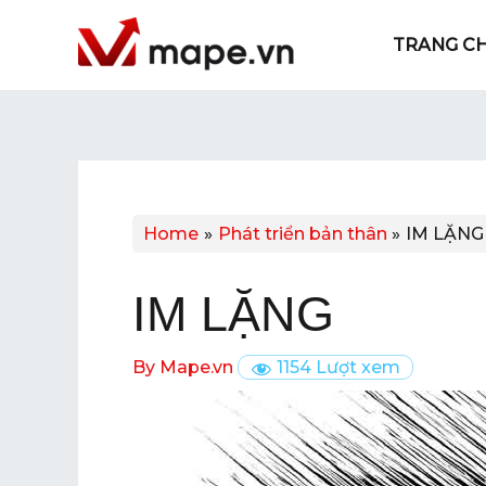
Skip
Post
TRANG C
to
navigation
content
Home
Phát triển bản thân
IM LẶNG
IM LẶNG
By
Mape.vn
1154 Lượt xem