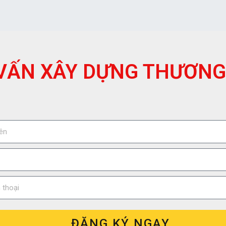
VẤN XÂY DỰNG THƯƠNG
ĐĂNG KÝ NGAY