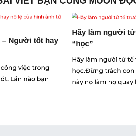
BÀI VIẾT BẠN CŨNG MUỐN ĐỌ
Hãy làm người tử 
 – Người tốt hay
“học”
Hãy làm người tử tế 
công việc trong
học.Đừng trách con
ót. Lần nào bạn
này nọ làm họ quay l