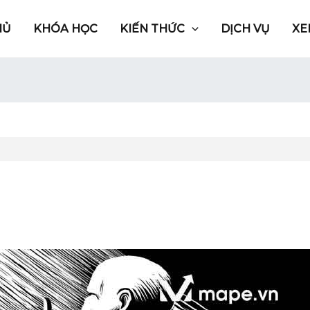
HỦ
KHÓA HỌC
KIẾN THỨC
DỊCH VỤ
XE