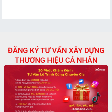
ĐĂNG KÝ TƯ VẤN XÂY DỰNG
THƯƠNG HIỆU CÁ NHÂN