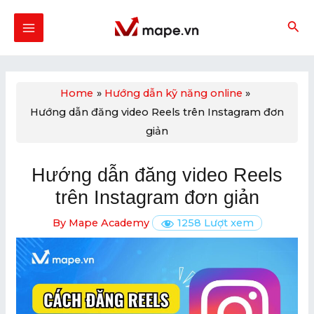
Skip
Post
MAIN
to
navigation
MENU
content
Home
Hướng dẫn kỹ năng online
Hướng dẫn đăng video Reels trên Instagram đơn
U
giản
GLE
Hướng dẫn đăng video Reels
U
trên Instagram đơn giản
GLE
By
Mape Academy
1258 Lượt xem