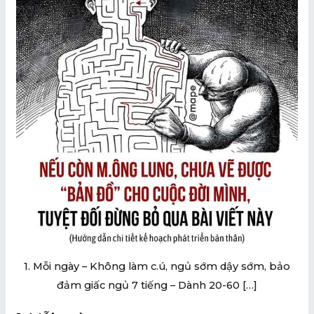
U
GLE
U
GLE
1. Mỗi ngày – Không làm c.ú, ngủ sớm dậy sớm, bảo
đảm giấc ngủ 7 tiếng – Dành 20-60 […]