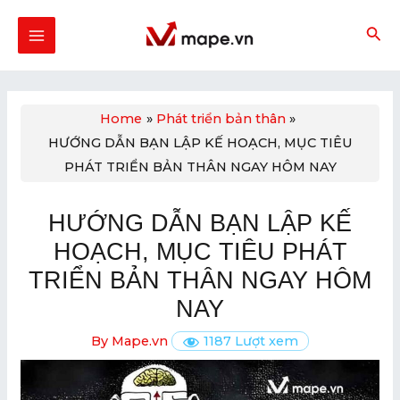
Skip
Post
MAIN
to
navigation
MENU
content
Home
Phát triển bản thân
HƯỚNG DẪN BẠN LẬP KẾ HOẠCH, MỤC TIÊU
U
PHÁT TRIỂN BẢN THÂN NGAY HÔM NAY
GLE
HƯỚNG DẪN BẠN LẬP KẾ
U
HOẠCH, MỤC TIÊU PHÁT
GLE
TRIỂN BẢN THÂN NGAY HÔM
NAY
By
Mape.vn
1187 Lượt xem