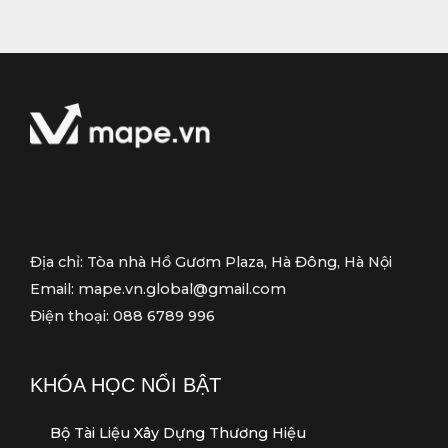
t
h
o
ạ
i
Địa chỉ: Tòa nhà Hồ Gươm Plaza, Hà Đông, Hà Nội
Email: mape.vn.global@gmail.com
Điện thoại: 088 6789 996
KHÓA HỌC NỔI BẬT
Bộ Tài Liệu Xây Dựng Thương Hiệu